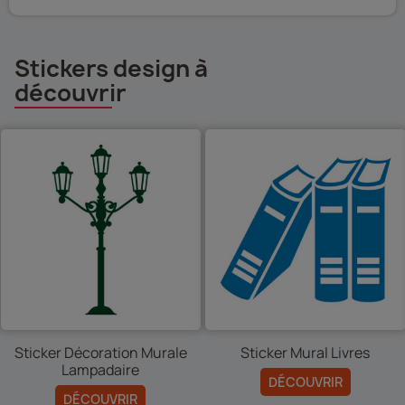
Stickers design à
découvrir
e
Sticker Mural Livres
Sticker Autocollant Pend
Vintage
DÉCOUVRIR
DÉCOUVRIR