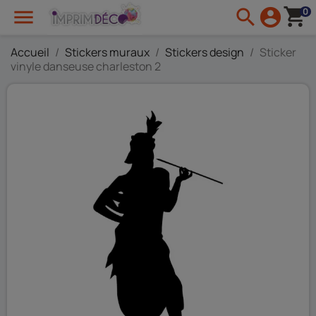
shopping_cart

search
account_circle
0
Accueil
Stickers muraux
Stickers design
Sticker
vinyle danseuse charleston 2